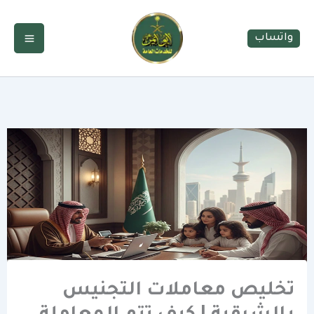
خطي
لى
واتساب
لمحتوى
تخليص معاملات التجنيس