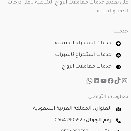
على تقديم خدمات معاملات الزواج الشرعية بأعلى درجات
الدقة والسرية
خدمتنا
خدمات استخراج الجنسية
خدمات استخراج تاشيرات
خدمات معاملات الزواج
تيك توك
إنستجرام
لينكد إن
فيسبوك
يوتيوب
واتساب
معلومات التواصل
العنوان : المملكة العربية السعودية
رقم الجوال :
0564290592